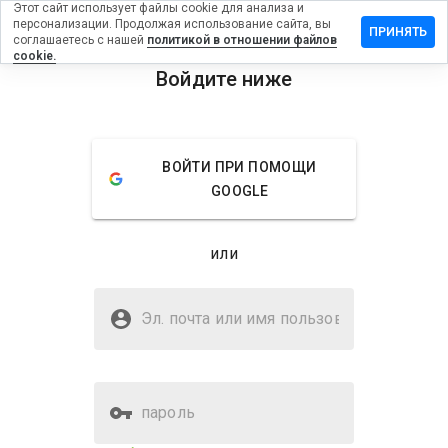
Этот сайт использует файлы cookie для анализа и
персонализации. Продолжая использование сайта, вы
ставить
ПРИНЯТЬ
соглашаетесь с нашей
политикой в отношении файлов
тзыв на
cookie.
nomes-
Войдите ниже
oney.biz
menu
Обзор
Отзывы
Информация
ВОЙТИ ПРИ ПОМОЩИ
GOOGLE
Как бы
вы
оценили
или
этот
сайт от
Безопасен ли gnomes-
1 до 5?
money.biz?
Эл. почта или имя
пользователя
WOT не доверяет
пароль
Оценка безопасности веб-
43%
сайта