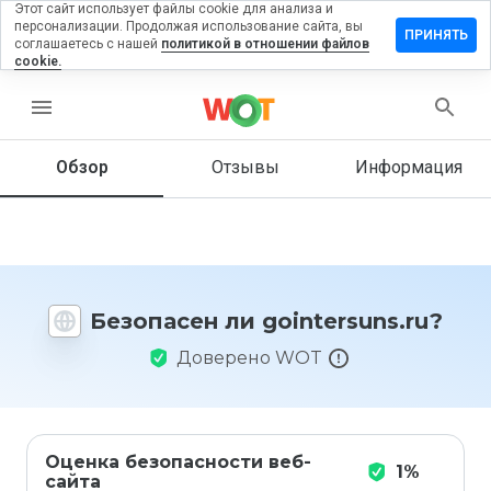
Этот сайт использует файлы cookie для анализа и
персонализации. Продолжая использование сайта, вы
авить
ПРИНЯТЬ
соглашаетесь с нашей
политикой в отношении файлов
ыв на
cookie.
tersuns.ru
menu
Обзор
Отзывы
Информация
Как бы
вы
оценили
этот
сайт от
1 до 5?
Безопасен ли gointersuns.ru?
Доверено WOT
Оценка безопасности веб-
1%
сайта