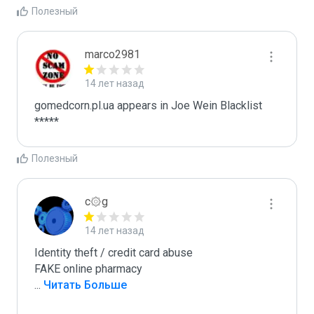
Полезный
marco2981
14 лет назад
gomedcorn.pl.ua appears in Joe Wein Blacklist

*****
Полезный
c۞g
14 лет назад
Identity theft / credit card abuse

...
 Читать Больше