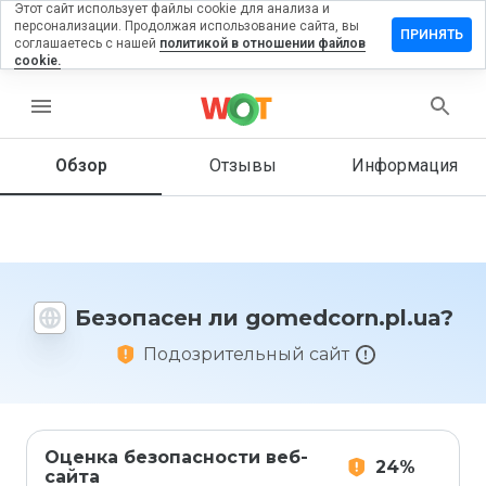
Этот сайт использует файлы cookie для анализа и
персонализации. Продолжая использование сайта, вы
вить
ПРИНЯТЬ
соглашаетесь с нашей
политикой в отношении файлов
в на
cookie.
dcorn.pl.ua
menu
Обзор
Отзывы
Информация
Как бы
вы
оценили
этот
сайт от
1 до 5?
Безопасен ли gomedcorn.pl.ua?
Подозрительный сайт
Оценка безопасности веб-
24%
сайта