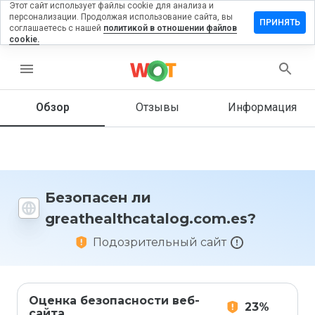
Этот сайт использует файлы cookie для анализа и
персонализации. Продолжая использование сайта, вы
 отзыв на
ПРИНЯТЬ
соглашаетесь с нашей
политикой в отношении файлов
thcatalog.com.es
cookie.
menu
Обзор
Отзывы
Информация
Как бы
вы
оценили
этот
сайт от
1 до 5?
Безопасен ли
greathealthcatalog.com.es?
Подозрительный сайт
Оценка безопасности веб-
23%
сайта