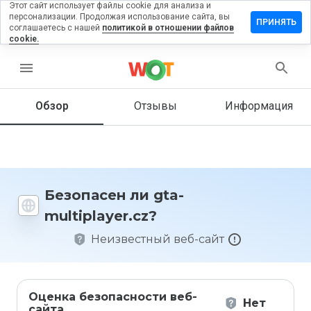
Этот сайт использует файлы cookie для анализа и
персонализации. Продолжая использование сайта, вы
авить
ПРИНЯТЬ
соглашаетесь с нашей
политикой в отношении файлов
ыв на
cookie.
-
tiplayer.cz
menu
Обзор
Отзывы
Информация
Как бы
вы
оценили
этот
сайт от
Безопасен ли gta-
1 до 5?
multiplayer.cz?
Неизвестный веб-сайт
Оценка безопасности веб-
Нет
сайта