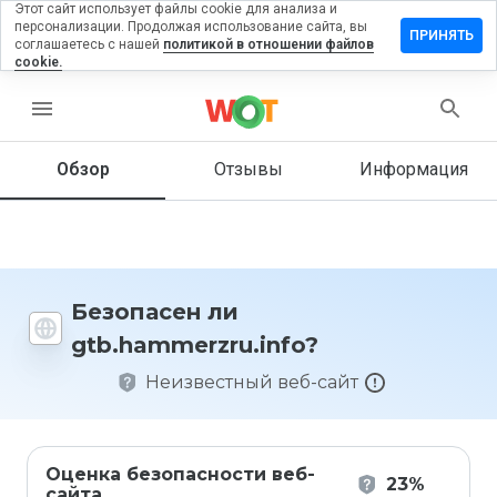
Этот сайт использует файлы cookie для анализа и
персонализации. Продолжая использование сайта, вы
ить отзыв
ПРИНЯТЬ
соглашаетесь с нашей
политикой в отношении файлов
cookie.
mmerzru.info
menu
Обзор
Отзывы
Информация
Как бы
вы
оценили
этот
сайт от
1 до 5?
Безопасен ли
gtb.hammerzru.info?
Неизвестный веб-сайт
Оценка безопасности веб-
23%
сайта