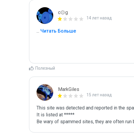
c۞g
14 лет назад
...
 Читать Больше
Полезный
MarkGiles
15 лет назад
This site was detected and reported in the spa
It is listed at *****

Be wary of spammed sites, they are often run b