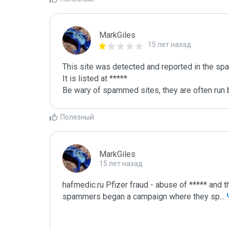
MarkGiles
15 лет назад
This site was detected and reported in the spa
It is listed at *****

Be wary of spammed sites, they are often run b
Полезный
MarkGiles
15 лет назад
hafmedic.ru Pfizer fraud - abuse of ***** and t
spammers began a campaign where they sp
...
 