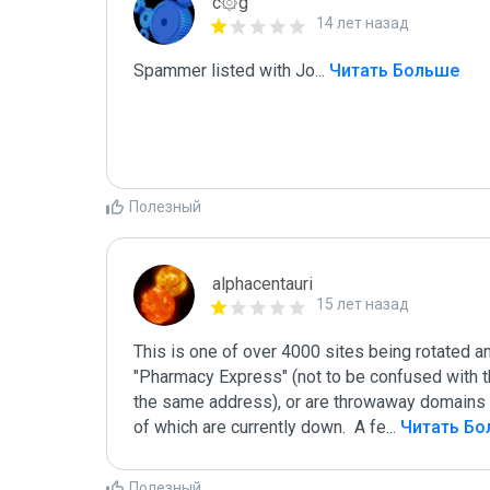
c۞g
14 лет назад
Spammer listed with Jo
...
 Читать Больше
Полезный
alphacentauri
15 лет назад
This is one of over 4000 sites being rotated a
"Pharmacy Express" (not to be confused with t
the same address), or are throwaway domains t
of which are currently down.  A fe
...
 Читать Б
Полезный