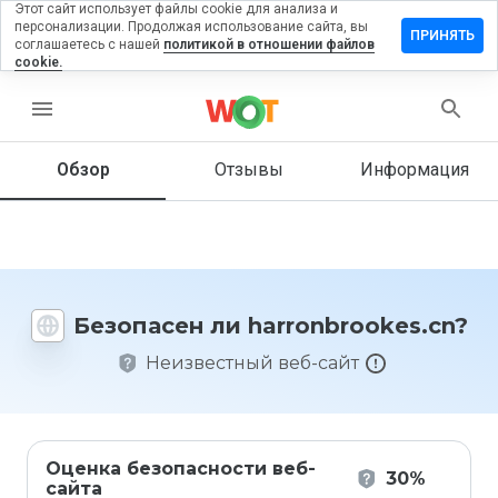
Этот сайт использует файлы cookie для анализа и
персонализации. Продолжая использование сайта, вы
вить отзыв
ПРИНЯТЬ
соглашаетесь с нашей
политикой в отношении файлов
cookie.
nbrookes.cn
menu
Обзор
Отзывы
Информация
Как бы
вы
оценили
этот
сайт от
1 до 5?
Безопасен ли harronbrookes.cn?
Неизвестный веб-сайт
Оценка безопасности веб-
30%
сайта