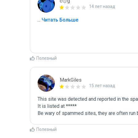
c۞g
14 лет назад
...
 Читать Больше
Полезный
MarkGiles
15 лет назад
This site was detected and reported in the spa
It is listed at *****

Be wary of spammed sites, they are often run b
Полезный