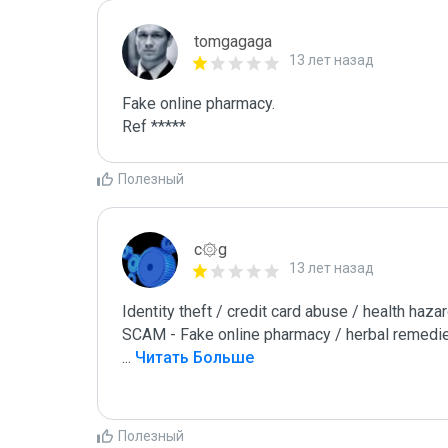
tomgagaga
13 лет назад
Fake online pharmacy.

Ref *****
Полезный
c۞g
13 лет назад
Identity theft / credit card abuse / health hazar
...
 Читать Больше
Полезный