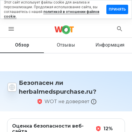
Этот сайт использует файлы cookie для анализа и
персонализации. Продолжая использование сайта, вы
ь отзыв на
ПРИНЯТЬ
соглашаетесь с нашей
политикой в отношении файлов
edspurchase.ru
cookie.
menu
Обзор
Отзывы
Информация
Как бы
вы
оценили
этот
сайт от
1 до 5?
Безопасен ли
herbalmedspurchase.ru?
WOT не доверяет
Оценка безопасности веб-
12%
сайта