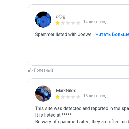
c۞g
14 лет назад
Spammer listed with Joewe
...
 Читать Больш
Полезный
MarkGiles
15 лет назад
This site was detected and reported in the spa
It is listed at *****

Be wary of spammed sites, they are often run b