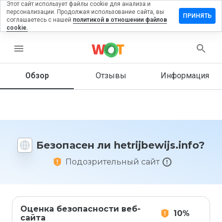
Этот сайт использует файлы cookie для анализа и
персонализации. Продолжая использование сайта, вы
авить
ПРИНЯТЬ
соглашаетесь с нашей
политикой в отношении файлов
в на
cookie.
jbewijs.info
menu
Обзор
Отзывы
Информация
Как бы
вы
оценили
этот
сайт от
1 до 5?
Безопасен ли hetrijbewijs.info?
Подозрительный сайт
Оценка безопасности веб-
10%
сайта