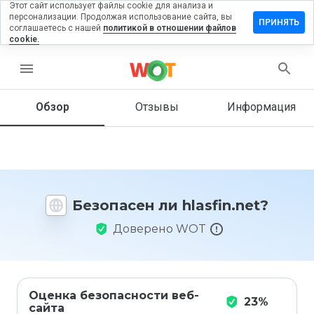
Этот сайт использует файлы cookie для анализа и
персонализации. Продолжая использование сайта, вы
ставить
ПРИНЯТЬ
соглашаетесь с нашей
политикой в отношении файлов
тзыв на
cookie.
asfin.net
menu
Обзор
Отзывы
Информация
Как бы
вы
оценили
этот
сайт от
1 до 5?
Безопасен ли hlasfin.net?
Доверено WOT
Оценка безопасности веб-
23%
сайта