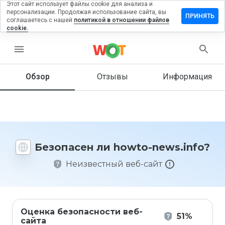
Этот сайт использует файлы cookie для анализа и
персонализации. Продолжая использование сайта, вы
ставить
ПРИНЯТЬ
соглашаетесь с нашей
политикой в отношении файлов
тзыв на
cookie.
owto-
ews.info
menu
Обзор
Отзывы
Информация
Как бы
вы
оценили
этот
сайт от
Безопасен ли howto-news.info?
1 до 5?
Неизвестный веб-сайт
Оценка безопасности веб-
51%
сайта