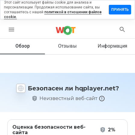
Этот сайт использует файлы cookie для анализа и
персонализации. Продолжая использование сайта, вы
тавить
ПРИНЯТЬ
соглашаетесь с нашей
политикой в отношении файлов
зыв на
cookie.
layer.net
menu
Обзор
Отзывы
Информация
Как бы
вы
оценили
этот
сайт от
1 до 5?
Безопасен ли hqplayer.net?
Неизвестный веб-сайт
Оценка безопасности веб-
2%
сайта