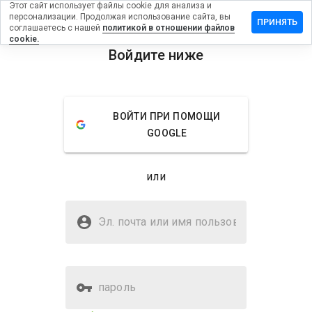
Этот сайт использует файлы cookie для анализа и
персонализации. Продолжая использование сайта, вы
ставить
ПРИНЯТЬ
соглашаетесь с нашей
политикой в отношении файлов
тзыв на
cookie.
umhit.ru
Войдите ниже
menu
Обзор
Отзывы
Информация
ВОЙТИ ПРИ ПОМОЩИ
Как бы
GOOGLE
вы
оценили
этот
или
сайт от
1 до 5?
Безопасен ли humhit.ru?
Эл. почта или имя
Доверено WOT
пользователя
пароль
Оценка безопасности веб-
Нет
сайта