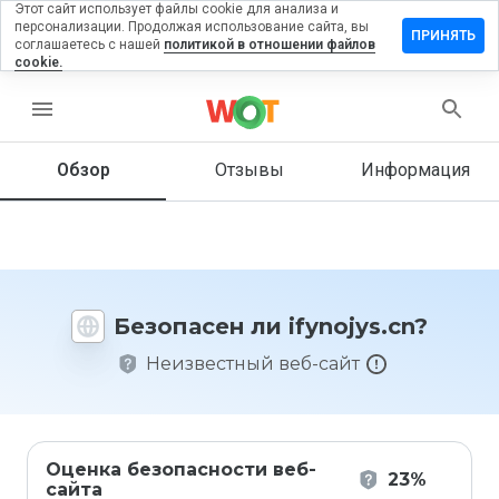
Этот сайт использует файлы cookie для анализа и
персонализации. Продолжая использование сайта, вы
ставить
ПРИНЯТЬ
соглашаетесь с нашей
политикой в отношении файлов
тзыв на
cookie.
ynojys.cn
menu
Обзор
Отзывы
Информация
Как бы
вы
оценили
этот
сайт от
1 до 5?
Безопасен ли ifynojys.cn?
Неизвестный веб-сайт
Оценка безопасности веб-
23%
сайта