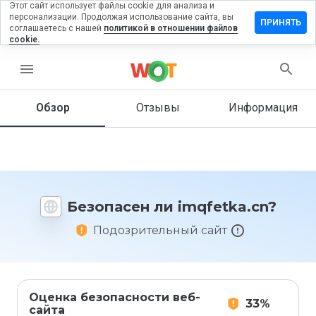
Этот сайт использует файлы cookie для анализа и
персонализации. Продолжая использование сайта, вы
тавить
ПРИНЯТЬ
соглашаетесь с нашей
политикой в отношении файлов
зыв на
cookie.
qfetka.cn
menu
Обзор
Отзывы
Информация
Как бы
вы
оценили
этот
сайт от
1 до 5?
Безопасен ли imqfetka.cn?
Подозрительный сайт
Оценка безопасности веб-
33%
сайта