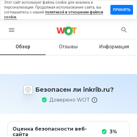
Этот сайт использует файлы cookie для анализа и
персонализации. Продолжая использование сайта, вы
ставить
ПРИНЯТЬ
соглашаетесь с нашей
политикой в отношении файлов
тзыв на
cookie.
krib.ru
menu
Обзор
Отзывы
Информация
Как бы
вы
оценили
этот
сайт от
1 до 5?
Безопасен ли inkrib.ru?
Доверено WOT
Оценка безопасности веб-
3%
сайта