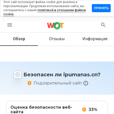
Этот сайт использует файлы cookie для анализа и
персонализации. Продолжая использование сайта, вы
тавить
ПРИНЯТЬ
соглашаетесь с нашей
политикой в отношении файлов
зыв на
cookie.
umanas.cn
menu
Обзор
Отзывы
Информация
Как бы
вы
оценили
этот
сайт от
1 до 5?
Безопасен ли ipumanas.cn?
Подозрительный сайт
Оценка безопасности веб-
33%
сайта