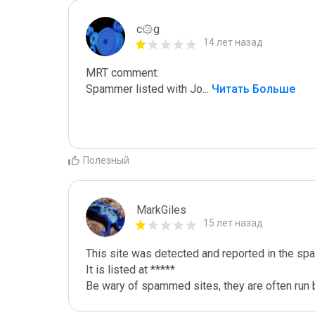
c۞g
14 лет назад
MRT comment:

Spammer listed with Jo
...
 Читать Больше
Полезный
MarkGiles
15 лет назад
This site was detected and reported in the spa
It is listed at *****

Be wary of spammed sites, they are often run b