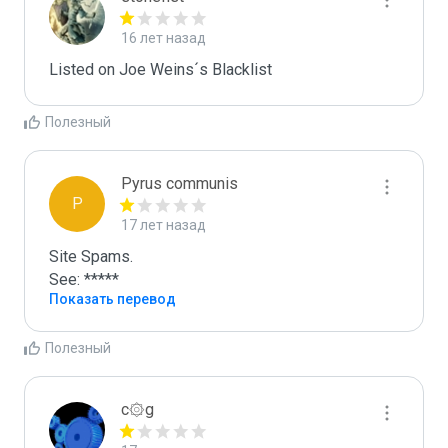
16 лет назад
Listed on Joe Weins´s Blacklist
Полезный
Pyrus communis
P
17 лет назад
Site Spams.

See: *****
Показать перевод
Полезный
c۞g