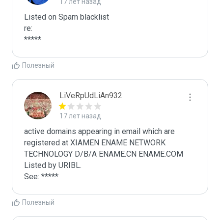
17 лет назад
Listed on Spam blacklist

re:

*****
Полезный
LiVeRpUdLiAn932
17 лет назад
active domains appearing in email which are 
registered at XIAMEN ENAME NETWORK 
TECHNOLOGY D/B/A ENAME.CN ENAME.COM 
Listed by URIBL.

See: *****
Полезный