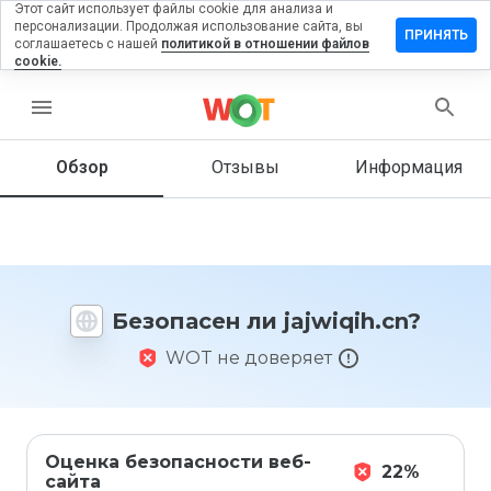
Этот сайт использует файлы cookie для анализа и
персонализации. Продолжая использование сайта, вы
ставить
ПРИНЯТЬ
соглашаетесь с нашей
политикой в отношении файлов
тзыв на
cookie.
jwiqih.cn
menu
Обзор
Отзывы
Информация
Как бы
вы
оценили
этот
сайт от
1 до 5?
Безопасен ли jajwiqih.cn?
WOT не доверяет
Оценка безопасности веб-
22%
сайта