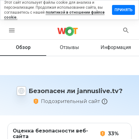
Этот сайт использует файлы cookie для анализа и
персонализации. Продолжая использование сайта, вы
тавить
ПРИНЯТЬ
соглашаетесь с нашей
политикой в отношении файлов
зыв на
cookie.
nuslive.tv
menu
Обзор
Отзывы
Информация
Как бы
вы
оценили
этот
сайт от
1 до 5?
Безопасен ли jannuslive.tv?
Подозрительный сайт
Оценка безопасности веб-
33%
сайта