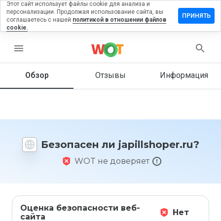
Этот сайт использует файлы cookie для анализа и
персонализации. Продолжая использование сайта, вы
авить
ПРИНЯТЬ
соглашаетесь с нашей
политикой в отношении файлов
ыв на
cookie.
llshoper.ru
menu
Обзор
Отзывы
Информация
Как бы
вы
оценили
этот
сайт от
1 до 5?
Безопасен ли japillshoper.ru?
WOT не доверяет
Оценка безопасности веб-
Нет
сайта