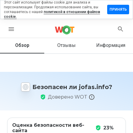
Этот сайт использует файлы cookie для анализа и
персонализации. Продолжая использование сайта, вы
ставить
ПРИНЯТЬ
соглашаетесь с нашей
политикой в отношении файлов
тзыв на
cookie.
fas.info
menu
Обзор
Отзывы
Информация
Как бы
вы
оценили
этот
сайт от
1 до 5?
Безопасен ли jofas.info?
Доверено WOT
Оценка безопасности веб-
23%
сайта