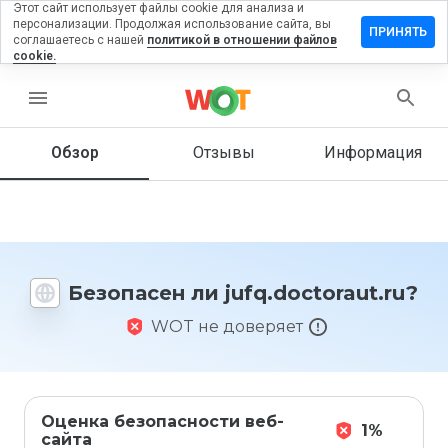
Этот сайт использует файлы cookie для анализа и
персонализации. Продолжая использование сайта, вы
вить
ПРИНЯТЬ
соглашаетесь с нашей
политикой в отношении файлов
в на
cookie.
doctoraut.ru
menu
Обзор
Отзывы
Информация
Как бы
вы
оценили
этот
сайт от
1 до 5?
Безопасен ли jufq.doctoraut.ru?
WOT не доверяет
Оценка безопасности веб-
1%
сайта