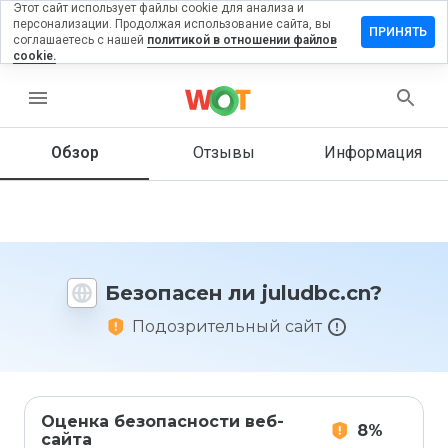
Этот сайт использует файлы cookie для анализа и
персонализации. Продолжая использование сайта, вы
ставить
ПРИНЯТЬ
соглашаетесь с нашей
политикой в отношении файлов
тзыв на
cookie.
uludbc.cn
menu
Обзор
Отзывы
Информация
Как бы
вы
оценили
этот
сайт от
1 до 5?
Безопасен ли juludbc.cn?
Подозрительный сайт
Оценка безопасности веб-
8%
сайта