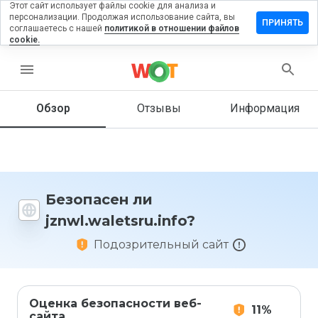
Этот сайт использует файлы cookie для анализа и
персонализации. Продолжая использование сайта, вы
ить отзыв
ПРИНЯТЬ
соглашаетесь с нашей
политикой в отношении файлов
cookie.
waletsru.info
menu
Обзор
Отзывы
Информация
Как бы
вы
оценили
этот
сайт от
1 до 5?
Безопасен ли
jznwl.waletsru.info?
Подозрительный сайт
Оценка безопасности веб-
11%
сайта