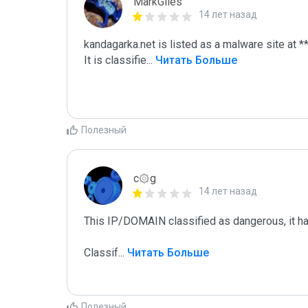
MarkGiles
14 лет назад
kandagarka.net is listed as a malware site at **
It is classifie
...
 Читать Больше
Полезный
c۞g
14 лет назад
This IP/DOMAIN classified as dangerous, it has 
Classif
...
 Читать Больше
Полезный