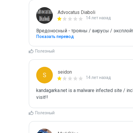
Advocatus Diaboli
14 лет назад
Вредоносный - трояны / вирусы / эксплойты! 
Показать перевод
Полезный
seidon
S
14 лет назад
kandagarka.net is a malware infected site / in
visit!!
Полезный