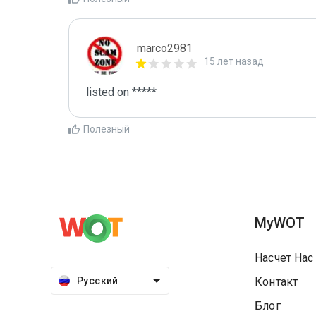
marco2981
15 лет назад
listed on *****
Полезный
MyWOT
Насчет Нас
Русский
Контакт
Блог