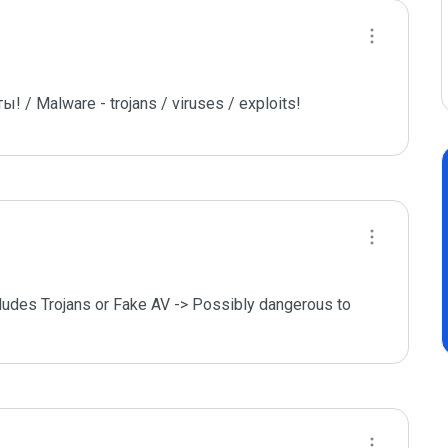
/ Malware - trojans / viruses / exploits!
cludes Trojans or Fake AV -> Possibly dangerous to 