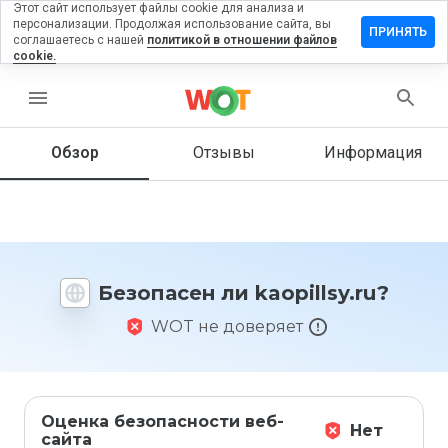
Этот сайт использует файлы cookie для анализа и
персонализации. Продолжая использование сайта, вы
тавить
ПРИНЯТЬ
соглашаетесь с нашей
политикой в отношении файлов
зыв на
cookie.
opillsy.ru
menu
Обзор
Отзывы
Информация
Как бы
вы
оценили
этот
сайт от
1 до 5?
Безопасен ли kaopillsy.ru?
WOT не доверяет
Оценка безопасности веб-
Нет
сайта