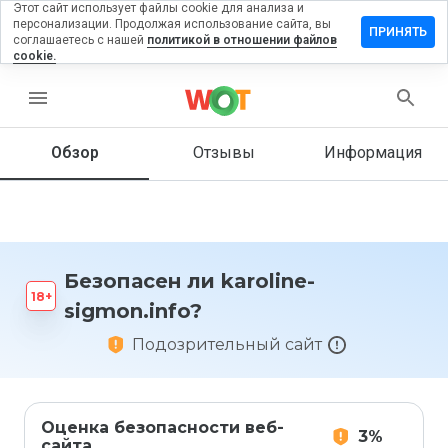
Этот сайт использует файлы cookie для анализа и
персонализации. Продолжая использование сайта, вы
тавить
ПРИНЯТЬ
соглашаетесь с нашей
политикой в отношении файлов
зыв на
cookie.
roline-
gmon.info
menu
Обзор
Отзывы
Информация
Как бы
вы
оценили
этот
сайт от
Безопасен ли karoline-
1 до 5?
sigmon.info?
Подозрительный сайт
Оценка безопасности веб-
3%
сайта