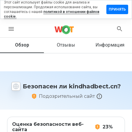
Этот сайт использует файлы cookie для анализа и
персонализации. Продолжая использование сайта, вы
авить
ПРИНЯТЬ
соглашаетесь с нашей
политикой в отношении файлов
ыв на
cookie.
hadbect.cn
menu
Обзор
Отзывы
Информация
Как бы
вы
оценили
этот
сайт от
1 до 5?
Безопасен ли kindhadbect.cn?
Подозрительный сайт
Оценка безопасности веб-
23%
сайта