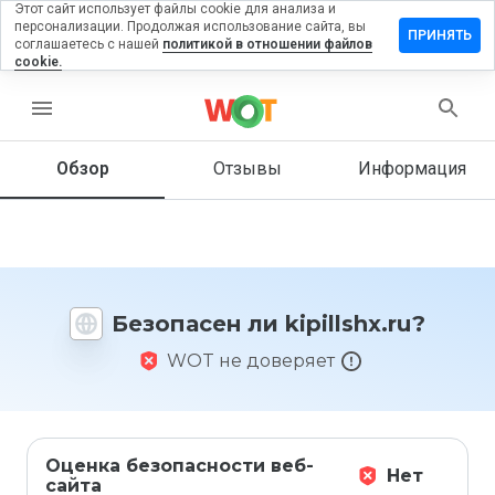
Этот сайт использует файлы cookie для анализа и
персонализации. Продолжая использование сайта, вы
ставить
ПРИНЯТЬ
соглашаетесь с нашей
политикой в отношении файлов
тзыв на
cookie.
pillshx.ru
menu
Обзор
Отзывы
Информация
Как бы
вы
оценили
этот
сайт от
1 до 5?
Безопасен ли kipillshx.ru?
WOT не доверяет
Оценка безопасности веб-
Нет
сайта