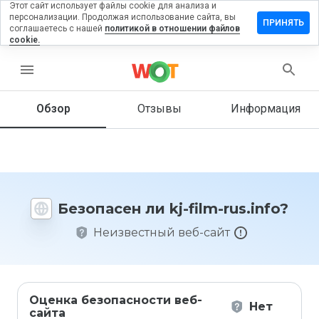
Этот сайт использует файлы cookie для анализа и
персонализации. Продолжая использование сайта, вы
ставить
ПРИНЯТЬ
соглашаетесь с нашей
политикой в отношении файлов
тзыв на
cookie.
-film-
s.info
menu
Обзор
Отзывы
Информация
Как бы
вы
оценили
этот
сайт от
Безопасен ли kj-film-rus.info?
1 до 5?
Неизвестный веб-сайт
Оценка безопасности веб-
Нет
сайта