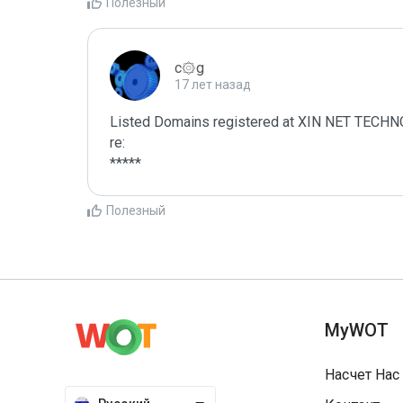
Полезный
c۞g
17 лет назад
Listed Domains registered at XIN NET TEC
re:

*****
Полезный
MyWOT
Насчет Нас