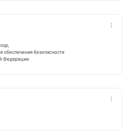
up,

 обеспечения безопасности 

й Федерации.