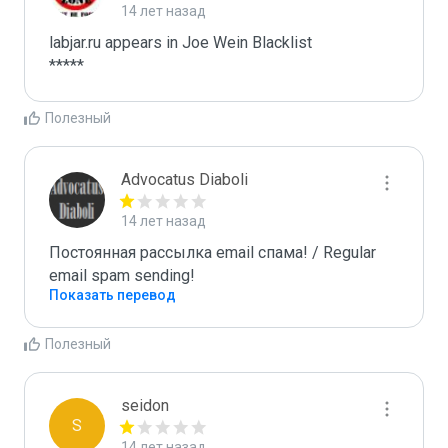
14 лет назад
labjar.ru appears in Joe Wein Blacklist

*****
Полезный
Advocatus Diaboli
14 лет назад
Постоянная рассылка email спама! / Regular 
email spam sending!
Показать перевод
Полезный
seidon
S
14 лет назад