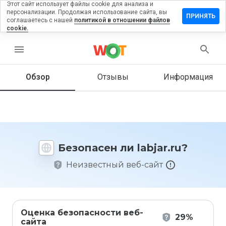
Этот сайт использует файлы cookie для анализа и
персонализации. Продолжая использование сайта, вы
ставить
ПРИНЯТЬ
соглашаетесь с нашей
политикой в отношении файлов
тзыв на
cookie.
bjar.ru
menu
Обзор
Отзывы
Информация
Как бы
вы
оценили
этот
сайт от
1 до 5?
Безопасен ли labjar.ru?
Неизвестный веб-сайт
Оценка безопасности веб-
29%
сайта