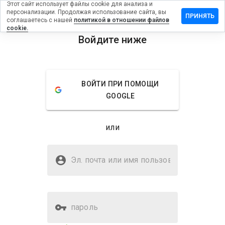
Этот сайт использует файлы cookie для анализа и
персонализации. Продолжая использование сайта, вы
тавить
ПРИНЯТЬ
соглашаетесь с нашей
политикой в отношении файлов
зыв на
cookie.
emedic.ru
Войдите ниже
menu
Обзор
Отзывы
Информация
ВОЙТИ ПРИ ПОМОЩИ
Как бы
GOOGLE
вы
оценили
этот
или
сайт от
1 до 5?
Безопасен ли lanemedic.ru?
Эл. почта или имя
WOT не доверяет
пользователя
пароль
Оценка безопасности веб-
17%
сайта