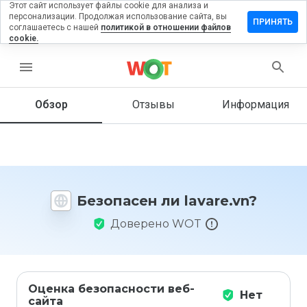
Этот сайт использует файлы cookie для анализа и
персонализации. Продолжая использование сайта, вы
ставить
ПРИНЯТЬ
соглашаетесь с нашей
политикой в отношении файлов
тзыв на
cookie.
avare.vn
menu
Обзор
Отзывы
Информация
Как бы
вы
оценили
этот
сайт от
1 до 5?
Безопасен ли lavare.vn?
Доверено WOT
Оценка безопасности веб-
Нет
сайта