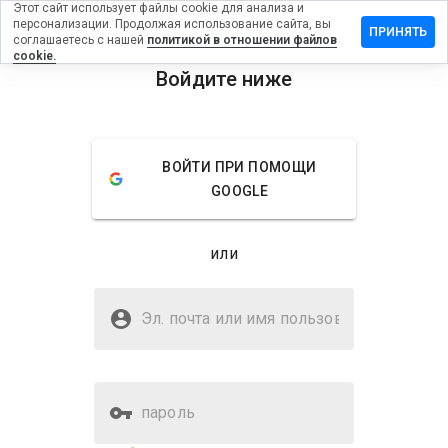
Этот сайт использует файлы cookie для анализа и
персонализации. Продолжая использование сайта, вы
ставить
ПРИНЯТЬ
соглашаетесь с нашей
политикой в отношении файлов
тзыв на
cookie.
egadd.ru
Войдите ниже
menu
Обзор
Отзывы
Информация
ВОЙТИ ПРИ ПОМОЩИ
Как бы
GOOGLE
вы
оценили
этот
или
сайт от
1 до 5?
Безопасен ли legadd.ru?
Эл. почта или имя
Неизвестный веб-сайт
пользователя
пароль
Оценка безопасности веб-
29%
сайта