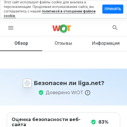
Этот сайт использует файлы cookie для анализа и
персонализации. Продолжая использование сайта, вы
ставить
ПРИНЯТЬ
соглашаетесь с нашей
политикой в отношении файлов
тзыв на
cookie.
ga.net
menu
Обзор
Отзывы
Информация
Как бы
вы
оценили
этот
сайт от
1 до 5?
Безопасен ли liga.net?
Доверено WOT
Оценка безопасности веб-
83%
сайта