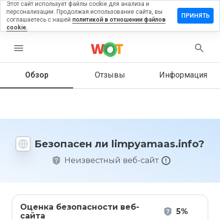
Этот сайт использует файлы cookie для анализа и
персонализации. Продолжая использование сайта, вы
вить
ПРИНЯТЬ
соглашаетесь с нашей
политикой в отношении файлов
в на
cookie.
yamaas.info
menu
Обзор
Отзывы
Информация
Как бы
вы
оценили
этот
сайт от
1 до 5?
Безопасен ли limpyamaas.info?
Неизвестный веб-сайт
Оценка безопасности веб-
5%
сайта