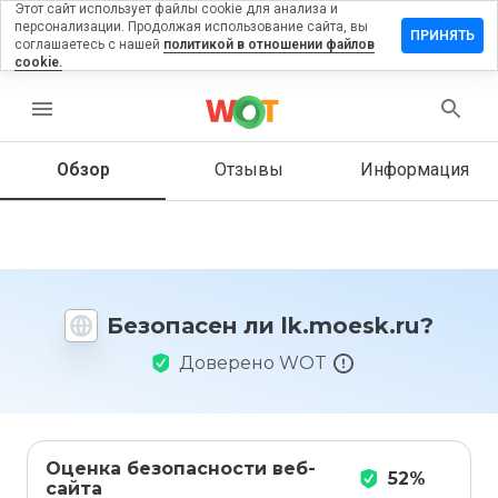
Этот сайт использует файлы cookie для анализа и
персонализации. Продолжая использование сайта, вы
тавить
ПРИНЯТЬ
соглашаетесь с нашей
политикой в отношении файлов
зыв на
cookie.
.moesk.ru
menu
Обзор
Отзывы
Информация
Как бы
вы
оценили
этот
сайт от
1 до 5?
Безопасен ли lk.moesk.ru?
Доверено WOT
Оценка безопасности веб-
52%
сайта