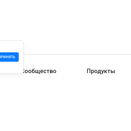
ПРИНЯТЬ
Сообщество
Продукты
Служба Поддержки
Загрузить
Сообщество
Мобильная версия
Wiki
Разработчика
Права на сайт
Проверка безопасн