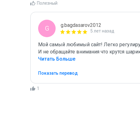
Полезный
g.bagdasarov2012
G
5 лет назад
Мой самый любимый сайт! Легко регулируе
И не обращайте внимания что крутся шари
Читать Больше
Показать перевод
1