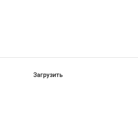
Загрузить
ДОБАВИТЬ В CHROME
ости