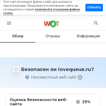
Этот сайт использует файлы cookie для анализа и
персонализации. Продолжая использование сайта, вы
тавить
ПРИНЯТЬ
соглашаетесь с нашей
политикой в отношении файлов
зыв на
cookie.
equeue.ru
menu
Обзор
Отзывы
Информация
Как бы
вы
оценили
этот
сайт от
1 до 5?
Безопасен ли lovequeue.ru?
Неизвестный веб-сайт
Оценка безопасности веб-
29%
сайта