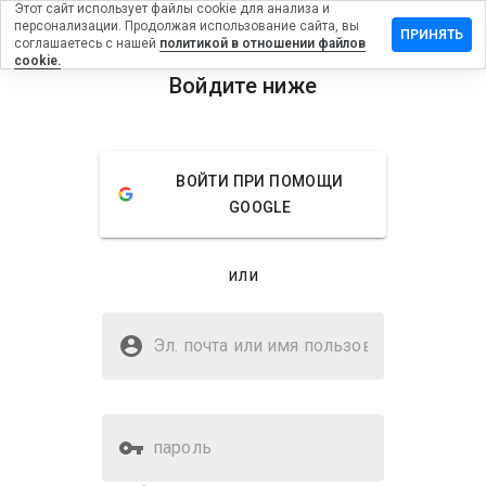
Этот сайт использует файлы cookie для анализа и
персонализации. Продолжая использование сайта, вы
ставить
ПРИНЯТЬ
соглашаетесь с нашей
политикой в отношении файлов
тзыв на
cookie.
club.ltd
Войдите ниже
menu
Обзор
Отзывы
Информация
ВОЙТИ ПРИ ПОМОЩИ
Как бы
GOOGLE
вы
оценили
этот
или
сайт от
1 до 5?
Безопасен ли lsclub.ltd?
Эл. почта или имя
Неизвестный веб-сайт
пользователя
пароль
Оценка безопасности веб-
39%
сайта