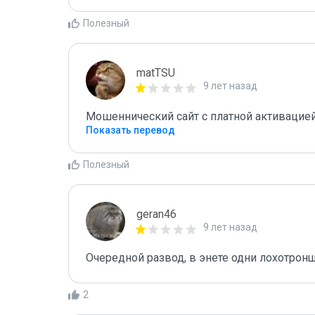
Полезный
matTSU
9 лет назад
Мошеннический сайт с платной активацией
Показать перевод
Полезный
geran46
9 лет назад
Очередной развод, в энете одни лохотрон
2