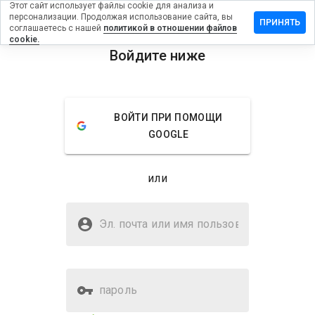
Этот сайт использует файлы cookie для анализа и
персонализации. Продолжая использование сайта, вы
авить
ПРИНЯТЬ
соглашаетесь с нашей
политикой в отношении файлов
ыв на
cookie.
doria.info
Войдите ниже
menu
Обзор
Отзывы
Информация
ВОЙТИ ПРИ ПОМОЩИ
Как бы
GOOGLE
вы
оценили
этот
или
сайт от
1 до 5?
Безопасен ли mahadoria.info?
Эл. почта или имя
Неизвестный веб-сайт
пользователя
пароль
Оценка безопасности веб-
Нет
сайта