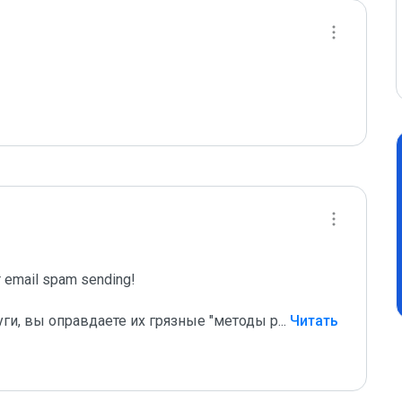
email spam sending!

уги, вы оправдаете их грязные "методы р
...
 Читать 